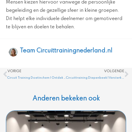
Mensen kiezen hiervoor vanwege de persoonlijke
begeleiding en de gezellige sfeer in kleine groepen.
Dit helpt elke individuele deelnemer om gemotiveerd
te blijven en doelen te behalen.
Team Circuittrainingnederland.nl
Vorige
V
VORIGE
VOLGENDE
Circuit Training Doetinchem | Ontdek de Voordelen Hier
Circuittraining Diepenbeek | Versterk Kracht en Conditie
Anderen bekeken ook