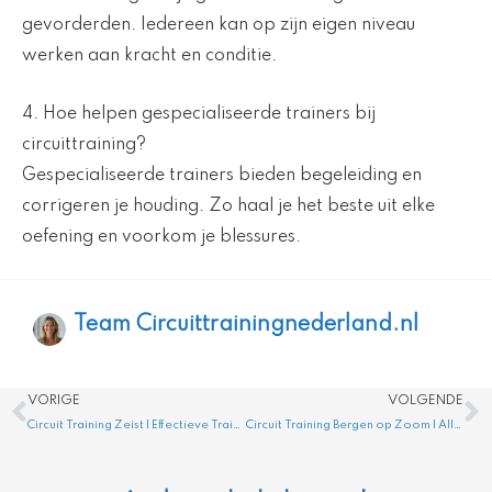
gevorderden. Iedereen kan op zijn eigen niveau
werken aan kracht en conditie.
4. Hoe helpen gespecialiseerde trainers bij
circuittraining?
Gespecialiseerde trainers bieden begeleiding en
corrigeren je houding. Zo haal je het beste uit elke
oefening en voorkom je blessures.
Team Circuittrainingnederland.nl
Vorige
V
VORIGE
VOLGENDE
Circuit Training Zeist | Effectieve Training voor Fitheid
Circuit Training Bergen op Zoom | Alles wat Je Moet Weten