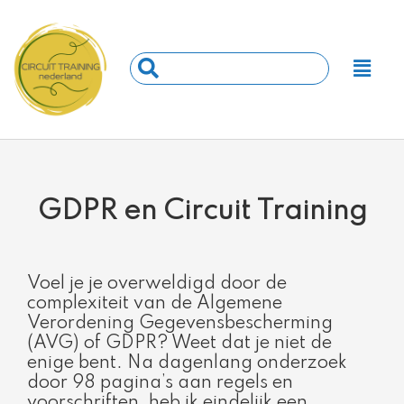
Ga
naar
de
Main
Search
inhoud
Men
...
GDPR en Circuit Training
Voel je je overweldigd door de
complexiteit van de Algemene
Verordening Gegevensbescherming
(AVG) of GDPR? Weet dat je niet de
enige bent. Na dagenlang onderzoek
door 98 pagina’s aan regels en
voorschriften, heb ik eindelijk een