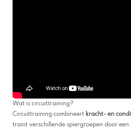
Wat is circuittraining?
Circuittraining combineert
kracht- en condi
traint verschillende spiergroepen door een