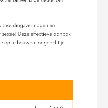
ief blijven is de sleutel om
t, uithoudingsvermogen en
per sessie! Deze effectieve aanpak
ne op te bouwen, ongeacht je