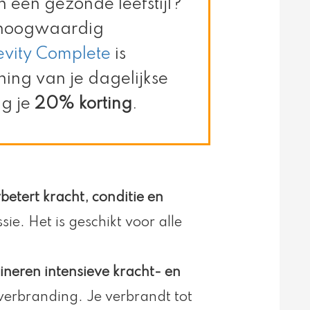
n een gezonde leefstijl?
 hoogwaardig
vity Complete
is
ning van je dagelijkse
g je
20% korting
.
rbetert kracht, conditie en
sie. Het is geschikt voor alle
bineren intensieve kracht- en
tverbranding. Je verbrandt tot