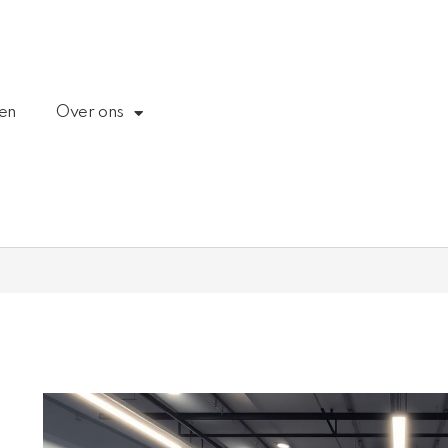
een
Over ons