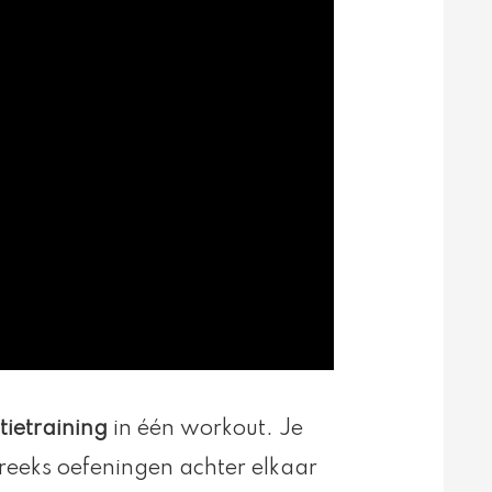
tietraining
in één workout. Je
 reeks oefeningen achter elkaar