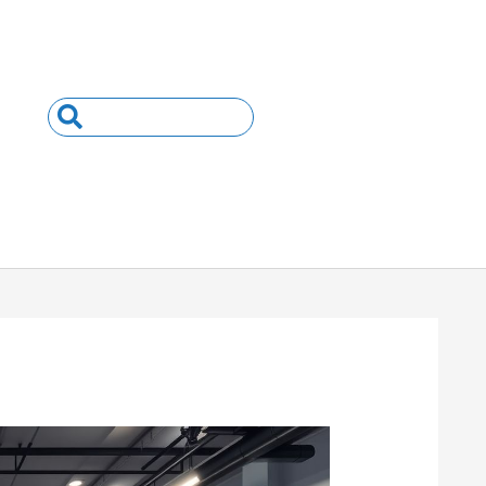
Search
...