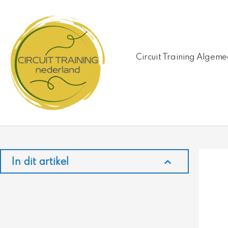
Ga
naar
de
inhoud
Circuit Training Algem
In dit artikel